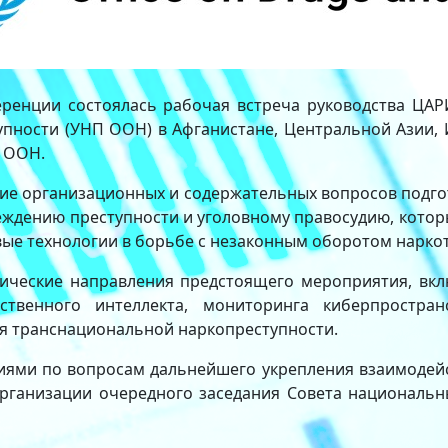
еренции состоялась рабочая встреча руководства ЦАР
пности (УНП ООН) в Афганистане, Центральной Азии, 
 ООН.
ие организационных и содержательных вопросов подго
ждению преступности и уголовному правосудию, который
вые технологии в борьбе с незаконным оборотом нарко
тические направления предстоящего мероприятия, в
ственного интеллекта, мониторинга киберпростра
я транснациональной наркопреступности.
ниями по вопросам дальнейшего укрепления взаимодей
рганизации очередного заседания Совета национальны