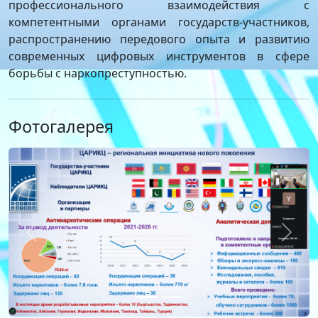
профессионального взаимодействия с
компетентными органами государств-участников,
распространению передового опыта и развитию
современных цифровых инструментов в сфере
борьбы с наркопреступностью.
Фотогалерея
Предыдущий
След