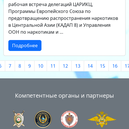
рабочая встреча делегаций ЦАРИКЦ,
Программы Европейского Союза по
предотвращению распространения наркотиков
в Центральной Азии (КАДАП 8) и Управления
ООН по наркотикам и …
Подробнее
6
7
8
9
10
11
12
13
14
15
16
1
Компетентные органы и партнеры